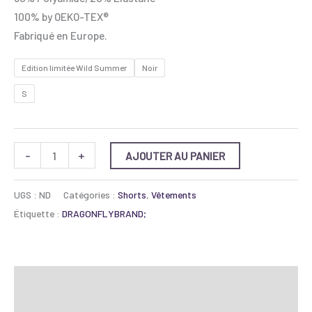
100% by OEKO-TEX®
Fabriqué en Europe.
Edition limitée Wild Summer
Noir
S
-
+
AJOUTER AU PANIER
UGS :
ND
Catégories :
Shorts
,
Vêtements
Étiquette :
DRAGONFLYBRAND;
Description
Informations complémentaires