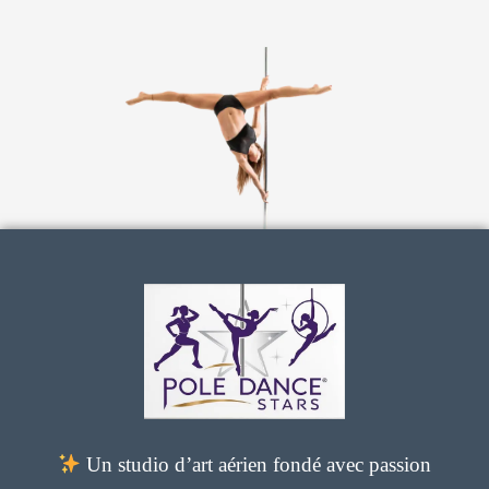
e
t
t
b
a
u
o
g
b
o
r
e
k
a
m
Un studio d’art aérien fondé avec passion