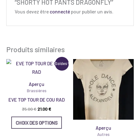
“SHORTY HOT PANTS DRAGONFLY”
Vous devez être
connecté
pour publier un avis.
Produits similaires
Le
Le
Ce
Soldes !
prix
prix
produit
initial
actuel
était :
est :
a
Aperçu
35.00 €.
21.00 €.
plusieurs
Brassières
variations.
EVE TOP TOUR DE COU RAD
Les
35.00
€
21.00
€
options
peuvent
CHOIX DES OPTIONS
Aperçu
être
Autres
choisies