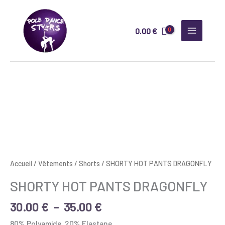
Aller
au
0.00
€
contenu
Plage
quantité
de
de
prix :
SHORTY
30.00 €
HOT
à
PANTS
35.00 €
DRAGONFLY
Accueil
/
Vêtements
/
Shorts
/ SHORTY HOT PANTS DRAGONFLY
SHORTY HOT PANTS DRAGONFLY
30.00
€
–
35.00
€
80% Polyamide, 20% Elastane