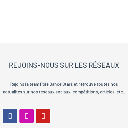
sur
sur
la
la
page
page
du
du
produit
produ
REJOINS-NOUS SUR LES RÉSEAUX
Rejoins la team Pole Dance Stars et retrouve toutes nos
actualités sur nos réseaux sociaux, compétitions, articles, etc..
F
I
Y
a
n
o
c
s
u