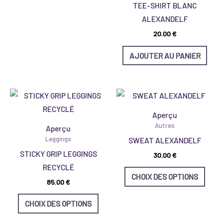
TEE-SHIRT BLANC
sur
ALEXANDELF
la
20.00
€
page
du
AJOUTER AU PANIER
produit
Ce
Ce
produit
produ
Aperçu
a
a
Autres
Aperçu
plusieurs
plusi
Leggings
SWEAT ALEXANDELF
variations.
varia
STICKY GRIP LEGGINGS
30.00
€
Les
Les
RECYCLÉ
options
optio
CHOIX DES OPTIONS
85.00
€
peuvent
peuv
être
être
CHOIX DES OPTIONS
choisies
chois