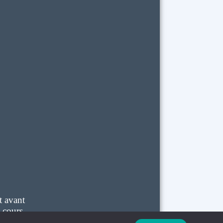
t avant
 cours.