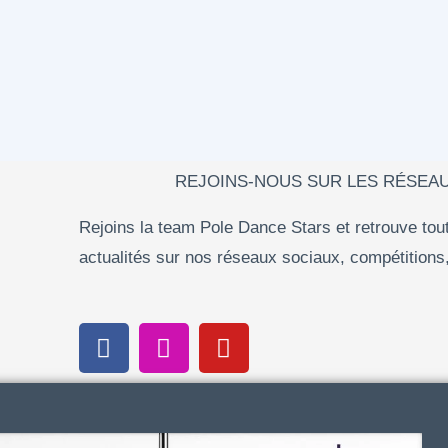
REJOINS-NOUS SUR LES RÉSEA
Rejoins la team Pole Dance Stars et retrouve tou
actualités sur nos réseaux sociaux, compétitions, 
F
I
Y
a
n
o
c
s
u
e
t
t
b
a
u