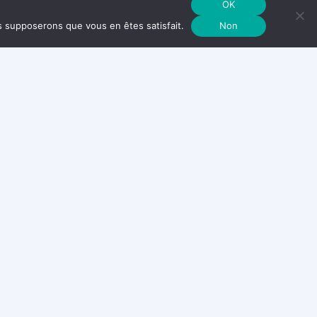
OK
ivités
us supposerons que vous en êtes satisfait.
Non
e
sse
ante.
Adresse
rue de l'embosque, 34770 Gigean