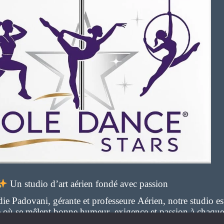
o
g
b
o
r
e
k
a
m
Un studio d’art aérien fondé avec passion
e Padovani, gérante et professeure Aérien, notre studio es
ge où se mêlent bonne humeur, exigence et passion à chaque