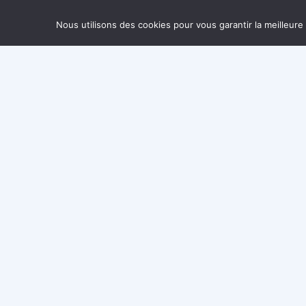
En 2025, le studi
p
Nous utilisons des cookies pour vous garantir la meilleure
Pole Dance, Cer
Un programme rich
s’épanouir à son ry
Téléphone
06 03 55 93 83
RÉSE