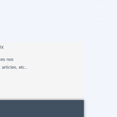
UX
tes nos
articles, etc..