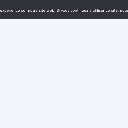
o prend un nouvel envol et vous propose encore plus d’act
our nourrir votre créativité et votre bien-être :
 expérience sur notre site web. Si vous continuez à utiliser ce site, no
ceau aérien, Hamac, Fitness, Heels, Relaxation, Chair danc
e, varié et accessible à tous, pensé pour que chacun·e pui
thme, dans une ambiance bienveillante, inspirante et motiv
Mail
contact@poledancestars.fr
1 
RVEZ UNE SÉANCE
CONTACTEZ-NOUS